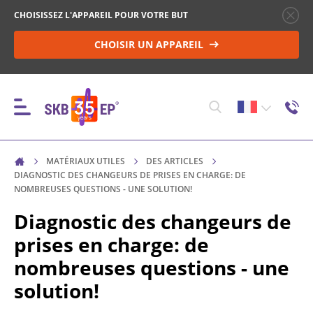
CHOISISSEZ L'APPAREIL POUR VOTRE BUT
CHOISIR UN APPAREIL
MATÉRIAUX UTILES
DES ARTICLES
INSTRUMENTS
DIAGNOSTIC DES CHANGEURS DE PRISES EN CHARGE: DE
NOMBREUSES QUESTIONS - UNE SOLUTION!
Diagnostic des changeurs de
CONTRÔLE DES DISJONCTEURS HAUTE TENSION
(HV)
prises en charge: de
nombreuses questions - une
MESURE DE LA RÉSISTANCE DES OBJETS NON
solution!
INDUCTIFS