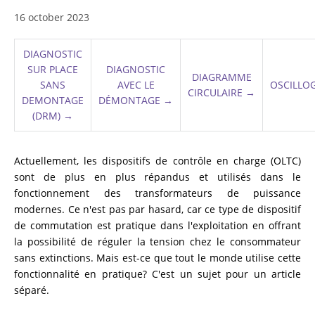
16 october 2023
MESURE DE LA RÉSISTANCE EN VOLUMES
INDUCTIFS
DIAGNOSTIC
SUR PLACE
DIAGNOSTIC
DIAGRAMME
SANS
AVEC LE
OSCILLO
DÉMAGNÉTISATION DES TRANSFORMATEURS
CIRCULAIRE
→
DEMONTAGE
DÉMONTAGE
→
(DRM)
→
TEST DE CHALEUR
Actuellement, les dispositifs de contrôle en charge (OLTC)
sont de plus en plus répandus et utilisés dans le
fonctionnement des transformateurs de puissance
DIAGNOSTIC DES DISPOSITIFS EN LIGNE DES
modernes. Ce n'est pas par hasard, car ce type de dispositif
TRANSFORMATEURS DE PUISSANCE
de commutation est pratique dans l'exploitation en offrant
la possibilité de réguler la tension chez le consommateur
sans extinctions. Mais est-ce que tout le monde utilise cette
ÉQUIPEMENT SUPPLÉMENTAIRE
fonctionnalité en pratique? C'est un sujet pour un article
séparé.