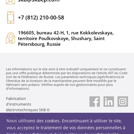
+7 (812) 210-00-58
196605, bureau 42-H, 1, rue Kokkolevskaya,
territoire Poulkovskoye, Shushary, Saint
Pétersbourg, Russie
Les informations sur le site sont à titre indicatif uniquement et ne constituent
pas une offre publique déterminée par les dispositions de l'article 437 du Code
civil de la Fédération de Russie. Les paramètres techniques (spécifications) et
l'étendue de la livraison de la marchandise peuvent être modifiés par le
fabricant sans préavis. Vérifiez auprès de nos gestionnaires pour plus
d'informations.
Fabrication
d'instruments
électrotechniques SKB ©
1991-2026
Nous utilisons des cookies. Encontinuant à utiliser le site,
Politique de
confidentialité
vous acceptez le traitement de vos données personnelles à