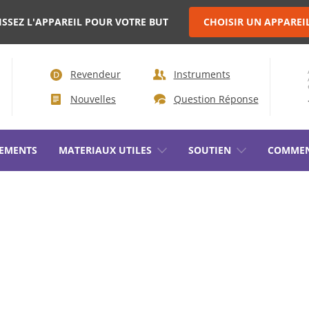
ISSEZ L'APPAREIL POUR VOTRE BUT
CHOISIR UN APPAREI
Revendeur
Instruments
Nouvelles
Question Réponse
EMENTS
MATERIAUX UTILES
SOUTIEN
COMMEN
RS HAUTE
TEST DE CHALEUR
DIAGNOSTIC DES DISPOSITIFS EN
ES OBJETS
LIGNE DES TRANSFORMATEURS DE
PUISSANCE