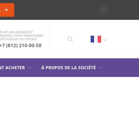
L
Avoir des questions?
Appelez, notre responsable
est toujours en contact:
+7 (812) 210-00-58
T ACHETER
À PROPOS DE LA SOCIÉTÉ
CHOISIR UN APPAREIL
CATALOGUE