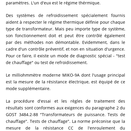
paramètres. L'un d'eux est le régime thérmique.
DÉMAGNÉTISATION DES TRANSFORMATEURS
Des systèmes de refroidissement spécialement fournis
aident à respecter le régime thermique définie pour chaque
type de transformateur. Mais peu importe type de système,
TEST DE CHALEUR
son fonctionnement doit et peut être contrôlé également
par des méthodes non démontable. Evidemment, dans le
cadre d'un contrôle préventif, et non en situation d'urgence.
DIAGNOSTIC DES DISPOSITIFS EN LIGNE DES
Pour ce faire, il existe un mode de diagnostic spécial - "test
TRANSFORMATEURS DE PUISSANCE
de chauffage" ou test de refroidissement.
Le milliohmmètre moderne MIKO-9A dont l'usage principal
ÉQUIPEMENT SUPPLÉMENTAIRE
est la mesure de la résistance électrique, est équipé de ce
mode supplémentaire.
La procédure d'essai et les règles de traitement des
CHOISIR UN APPAREIL
résultats sont conformes aux exigences du paragraphe 2 du
GOST 3484.2-88 "Transformateurs de puissance. Tests de
chauffage". Tests de chauffage". La norme préconise que la
CATALOGUE
mesure de la résistance CC de l'enroulement du