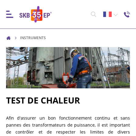
INSTRUMENTS
INSTRUMENTS
CONTRÔLE DES DISJONCTEURS HAUTE TENSION
(HV)
MESURE DE LA RÉSISTANCE DES OBJETS NON
INDUCTIFS
TEST DE CHALEUR
MESURE DE LA RÉSISTANCE EN VOLUMES
Afin d'assurer un bon fonctionnement continu et sans
INDUCTIFS
pannes des transformateurs de puissance, il est important
de contrôler et de respecter les limites de divers