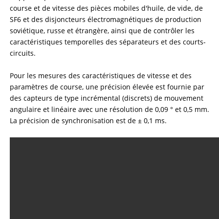
course et de vitesse des pièces mobiles d'huile, de vide, de
MESURE DE LA RÉSISTANCE EN VOLUMES
SF6 et des disjoncteurs électromagnétiques de production
INDUCTIFS
soviétique, russe et étrangère, ainsi que de contrôler les
caractéristiques temporelles des séparateurs et des courts-
circuits.
DÉMAGNÉTISATION DES TRANSFORMATEURS
Pour les mesures des caractéristiques de vitesse et des
paramètres de course, une précision élevée est fournie par
des capteurs de type incrémental (discrets) de mouvement
TEST DE CHALEUR
angulaire et linéaire avec une résolution de 0,09 ° et 0,5 mm.
La précision de synchronisation est de ± 0,1 ms.
DIAGNOSTIC DES DISPOSITIFS EN LIGNE DES
TRANSFORMATEURS DE PUISSANCE
ÉQUIPEMENT SUPPLÉMENTAIRE