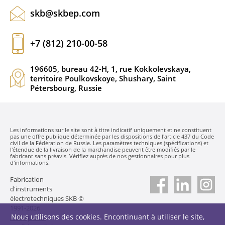
skb@skbep.com
+7 (812) 210-00-58
196605, bureau 42-H, 1, rue Kokkolevskaya,
territoire Poulkovskoye, Shushary, Saint
Pétersbourg, Russie
Les informations sur le site sont à titre indicatif uniquement et ne constituent
pas une offre publique déterminée par les dispositions de l'article 437 du Code
civil de la Fédération de Russie. Les paramètres techniques (spécifications) et
l'étendue de la livraison de la marchandise peuvent être modifiés par le
fabricant sans préavis. Vérifiez auprès de nos gestionnaires pour plus
d'informations.
Fabrication
d'instruments
électrotechniques SKB ©
1991-2026
Nous utilisons des cookies. Encontinuant à utiliser le site,
Politique de