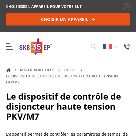
CHOISISSEZ L'APPAREIL POUR VOTRE BUT
CHOISIR UN APPAREIL
MATÉRIAUX UTILES
VIDÉOS
INSTRUMENTS
LE DISPOSITIF DE CONTRÔLE DE DISJONCTEUR HAUTE TENSION
PKV/M7
Le dispositif de contrôle de
CONTRÔLE DES DISJONCTEURS HAUTE TENSION
(HV)
disjoncteur haute tension
PKV/M7
MESURE DE LA RÉSISTANCE DES OBJETS NON
INDUCTIFS
L'appareil permet de contrôler les paramètres de temps, de